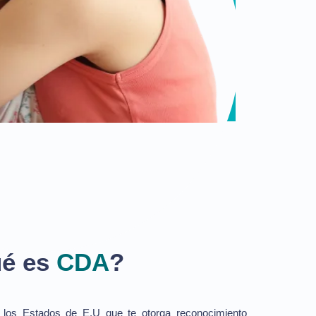
é es
CDA
?
s los Estados de E.U que te otorga reconocimiento